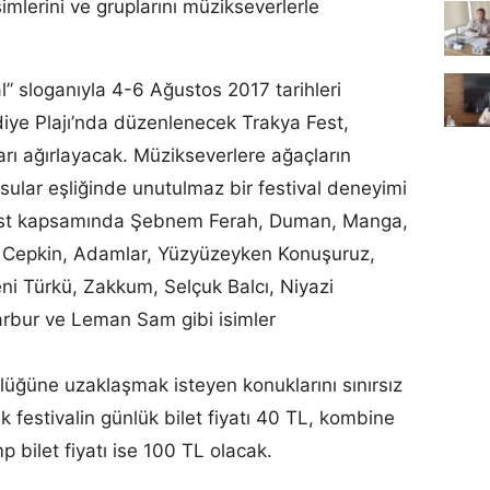
imlerini ve gruplarını müzikseverlerle
l” sloganıyla 4-6 Ağustos 2017 tarihleri
ediye Plajı’nda düzenlenecek Trakya Fest,
arı ağırlayacak. Müzikseverlere ağaçların
 sular eşliğinde unutulmaz bir festival deneyimi
est kapsamında Şebnem Ferah, Duman, Manga,
o Cepkin, Adamlar, Yüzyüzeyken Konuşuruz,
eni Türkü, Zakkum, Selçuk Balcı, Niyazi
bur ve Leman Sam gibi isimler
lüğüne uzaklaşmak isteyen konuklarını sınırsız
 festivalin günlük bilet fiyatı 40 TL, kombine
p bilet fiyatı ise 100 TL olacak.