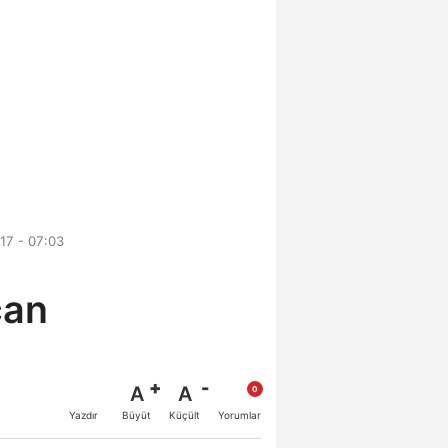
17 - 07:03
can
A
A
Büyüt
Küçült
Yazdır
Yorumlar