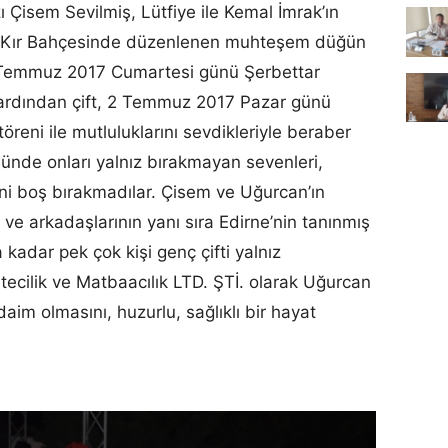
zı Çisem Sevilmiş, Lütfiye ile Kemal İmrak’ın
en Kır Bahçesinde düzenlenen muhteşem düğün
 1 Temmuz 2017 Cumartesi günü Şerbettar
 ardından çift, 2 Temmuz 2017 Pazar günü
reni ile mutluluklarını sevdikleriyle beraber
nünde onları yalnız bırakmayan sevenleri,
ni boş bırakmadılar. Çisem ve Uğurcan’ın
 ve arkadaşlarının yanı sıra Edirne’nin tanınmış
kadar pek çok kişi genç çifti yalnız
tecilik ve Matbaacılık LTD. ŞTİ. olarak Uğurcan
daim olmasını, huzurlu, sağlıklı bir hayat