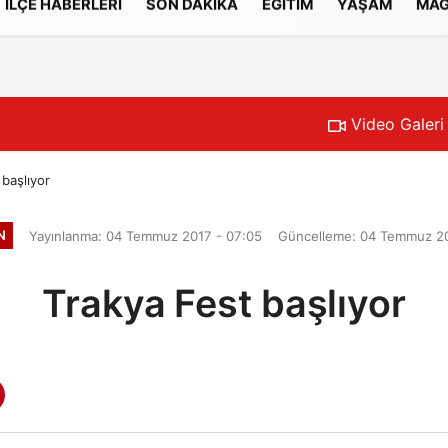
İLÇE HABERLERİ
SON DAKİKA
EĞİTİM
YAŞAM
MAG
Gizlilik İlkeleri
Video Galeri
 başlıyor
N
Yayınlanma: 04 Temmuz 2017 - 07:05
Güncelleme: 04 Temmuz 20
Trakya Fest başlıyor