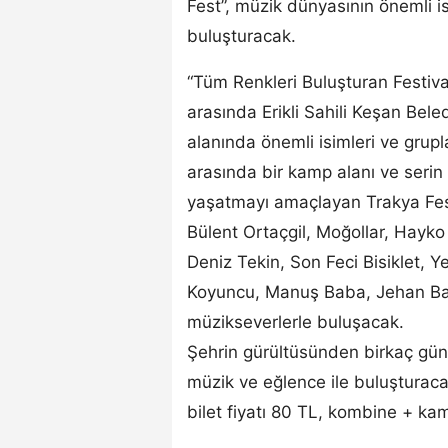
Fest”, müzik dünyasının önemli is
buluşturacak.
“Tüm Renkleri Buluşturan Festiva
arasında Erikli Sahili Keşan Bel
alanında önemli isimleri ve grupl
arasında bir kamp alanı ve serin
yaşatmayı amaçlayan Trakya F
Bülent Ortaçgil, Moğollar, Hayk
Deniz Tekin, Son Feci Bisiklet, Y
Koyuncu, Manuş Baba, Jehan Bar
müzikseverlerle buluşacak.
Şehrin gürültüsünden birkaç gün
müzik ve eğlence ile buluşturacak
bilet fiyatı 80 TL, kombine + kam