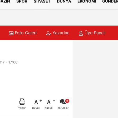
AZİN
SPOR
SİYASET
DÜNYA
EKONOMİ
GÜNDE
Foto Galeri
Yazarlar
Üye Paneli
17 - 17:06
A
A
Büyüt
Küçült
Yazdır
Yorumlar