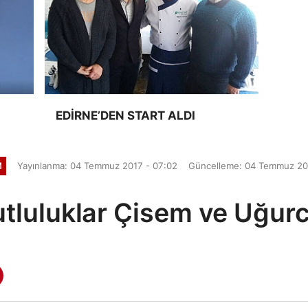
EDİRNE’DEN START ALDI
M
Yayınlanma: 04 Temmuz 2017 - 07:02
Güncelleme: 04 Temmuz 20
tluluklar Çisem ve Uğur