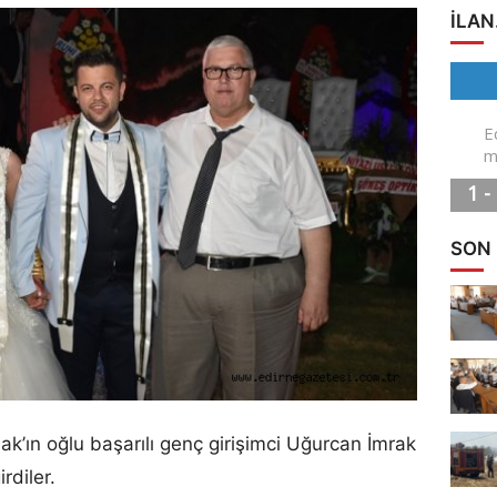
ILAN
SON
ak’ın oğlu başarılı genç girişimci Uğurcan İmrak
rdiler.