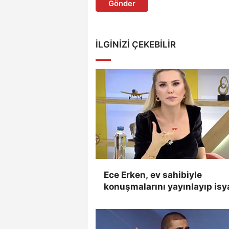
Gönder
İLGINIZI ÇEKEBILIR
Ece Erken, ev sahibiyle
konuşmalarını yayınlayıp isy
etti