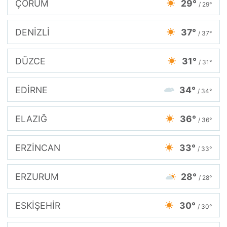
ÇORUM
29°
/ 29°
DENİZLİ
37°
/ 37°
DÜZCE
31°
/ 31°
EDİRNE
34°
/ 34°
ELAZIĞ
36°
/ 36°
ERZİNCAN
33°
/ 33°
ERZURUM
28°
/ 28°
ESKİŞEHİR
30°
/ 30°