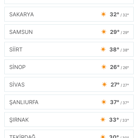
SAKARYA
32°
/ 32°
SAMSUN
29°
/ 29°
SİİRT
38°
/ 38°
SİNOP
26°
/ 26°
SİVAS
27°
/ 27°
ŞANLIURFA
37°
/ 37°
ŞIRNAK
33°
/ 33°
TEKİRDAĞ
30°
/ 30°