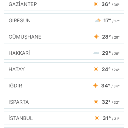
GAZİANTEP
36°
/ 36°
GİRESUN
17°
/ 17°
GÜMÜŞHANE
28°
/ 28°
HAKKARİ
29°
/ 29°
HATAY
24°
/ 24°
IĞDIR
34°
/ 34°
ISPARTA
32°
/ 32°
İSTANBUL
31°
/ 31°