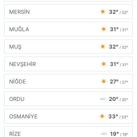
MERSİN
32°
/ 32°
MUĞLA
31°
/ 31°
MUŞ
32°
/ 32°
NEVŞEHİR
31°
/ 31°
NİĞDE
27°
/ 27°
ORDU
20°
/ 20°
OSMANİYE
33°
/ 33°
RİZE
19°
/ 19°