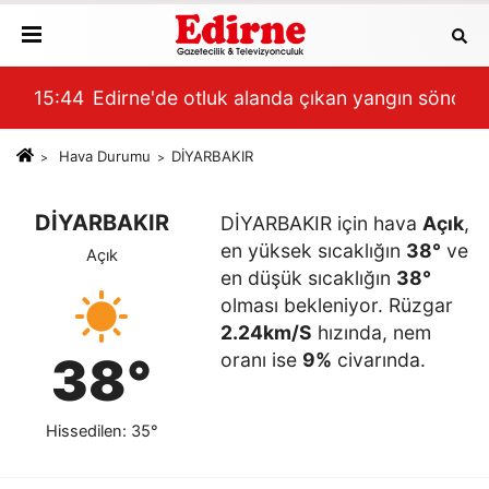
15:44
Edirne'de otluk alanda çıkan yangın söndür
15:
Hava Durumu
DİYARBAKIR
DİYARBAKIR
DİYARBAKIR için hava
Açık
,
en yüksek sıcaklığın
38°
ve
Açık
en düşük sıcaklığın
38°
olması bekleniyor. Rüzgar
2.24km/S
hızında, nem
38°
oranı ise
9%
civarında.
Hissedilen: 35°