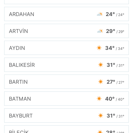
ARDAHAN
24°
/ 24°
ARTVİN
29°
/ 29°
AYDIN
34°
/ 34°
BALIKESİR
31°
/ 31°
BARTIN
27°
/ 27°
BATMAN
40°
/ 40°
BAYBURT
31°
/ 31°
BİLECİK
28°