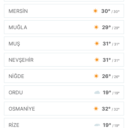
MERSİN
30°
/ 30°
MUĞLA
29°
/ 29°
MUŞ
31°
/ 31°
NEVŞEHİR
31°
/ 31°
NİĞDE
26°
/ 26°
ORDU
19°
/ 19°
OSMANİYE
32°
/ 32°
RİZE
19°
/ 19°