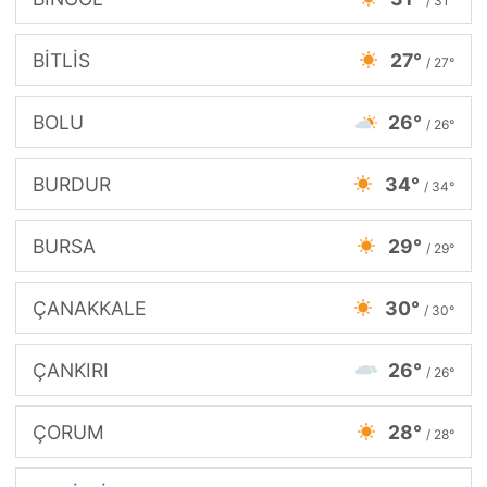
/ 31°
BİTLİS
27°
/ 27°
BOLU
26°
/ 26°
BURDUR
34°
/ 34°
BURSA
29°
/ 29°
ÇANAKKALE
30°
/ 30°
ÇANKIRI
26°
/ 26°
ÇORUM
28°
/ 28°