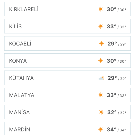
KIRKLARELİ
30°
/ 30°
KİLİS
33°
/ 33°
KOCAELİ
29°
/ 29°
KONYA
30°
/ 30°
KÜTAHYA
29°
/ 29°
MALATYA
33°
/ 33°
MANİSA
32°
/ 32°
MARDİN
34°
/ 34°