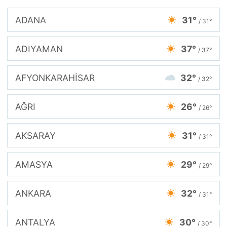
ADANA
31°
/ 31°
ADIYAMAN
37°
/ 37°
AFYONKARAHİSAR
32°
/ 32°
AĞRI
26°
/ 26°
AKSARAY
31°
/ 31°
AMASYA
29°
/ 29°
ANKARA
32°
/ 31°
ANTALYA
30°
/ 30°