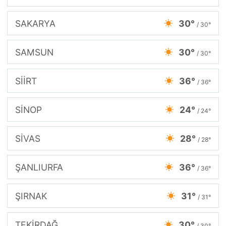
SAKARYA
30°
/ 30°
SAMSUN
30°
/ 30°
SİİRT
36°
/ 36°
SİNOP
24°
/ 24°
SİVAS
28°
/ 28°
ŞANLIURFA
36°
/ 36°
ŞIRNAK
31°
/ 31°
TEKİRDAĞ
30°
/ 30°