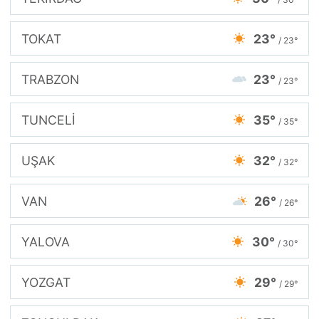
TOKAT
23°
/ 23°
TRABZON
23°
/ 23°
TUNCELİ
35°
/ 35°
UŞAK
32°
/ 32°
VAN
26°
/ 26°
YALOVA
30°
/ 30°
YOZGAT
29°
/ 29°