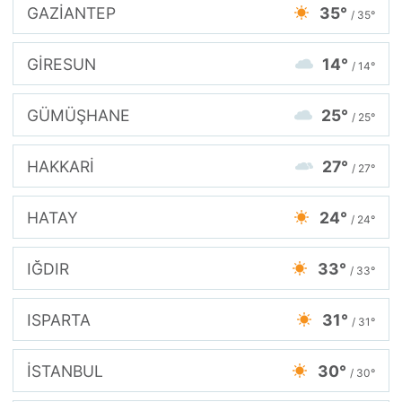
GAZİANTEP
35°
/ 35°
GİRESUN
14°
/ 14°
GÜMÜŞHANE
25°
/ 25°
HAKKARİ
27°
/ 27°
HATAY
24°
/ 24°
IĞDIR
33°
/ 33°
ISPARTA
31°
/ 31°
İSTANBUL
30°
/ 30°