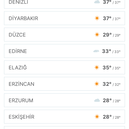
DENİZLİ
37°
/ 37°
DİYARBAKIR
37°
/ 37°
DÜZCE
29°
/ 29°
EDİRNE
33°
/ 33°
ELAZIĞ
35°
/ 35°
ERZİNCAN
32°
/ 32°
ERZURUM
28°
/ 28°
ESKİŞEHİR
28°
/ 28°