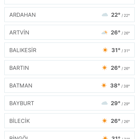
ARDAHAN
22°
/ 22°
ARTVİN
26°
/ 26°
BALIKESİR
31°
/ 31°
BARTIN
26°
/ 26°
BATMAN
38°
/ 38°
BAYBURT
29°
/ 29°
BİLECİK
26°
/ 26°
BİNGÖL
31°