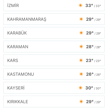
İZMİR
33°
/ 33°
KAHRAMANMARAŞ
29°
/ 29°
KARABÜK
29°
/ 29°
KARAMAN
28°
/ 28°
KARS
23°
/ 23°
KASTAMONU
26°
/ 26°
KAYSERİ
30°
/ 30°
KIRIKKALE
29°
/ 29°