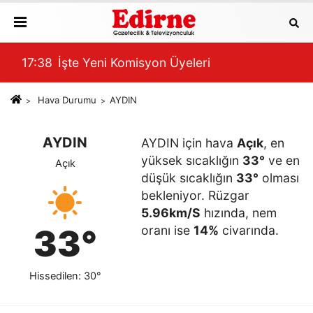
17:38
İşte Yeni Komisyon Üyeleri
17:
Hava Durumu
AYDIN
AYDIN
AYDIN için hava
Açık
, en
yüksek sıcaklığın
33°
ve en
Açık
düşük sıcaklığın
33°
olması
bekleniyor. Rüzgar
5.96km/S
hızında, nem
33°
oranı ise
14%
civarında.
Hissedilen: 30°