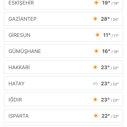
ESKİŞEHİR
19°
/ 19°
GAZİANTEP
28°
/ 24°
GİRESUN
11°
/ 11°
GÜMÜŞHANE
16°
/ 16°
HAKKARİ
23°
/ 23°
HATAY
23°
/ 23°
IĞDIR
23°
/ 23°
ISPARTA
22°
/ 22°