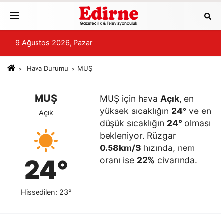
9 Ağustos 2026, Pazar
Hava Durumu
MUŞ
MUŞ
MUŞ için hava
Açık
, en
yüksek sıcaklığın
24°
ve en
Açık
düşük sıcaklığın
24°
olması
bekleniyor. Rüzgar
0.58km/S
hızında, nem
24°
oranı ise
22%
civarında.
Hissedilen: 23°