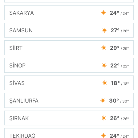
SAKARYA
24°
/ 24°
SAMSUN
27°
/ 26°
SİİRT
29°
/ 29°
SİNOP
22°
/ 22°
SİVAS
18°
/ 18°
ŞANLIURFA
30°
/ 30°
ŞIRNAK
26°
/ 26°
TEKİRDAĞ
24°
/ 24°