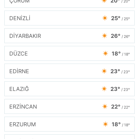
ÇORUM
20°
/ 20°
DENİZLİ
25°
/ 25°
DİYARBAKIR
26°
/ 26°
DÜZCE
18°
/ 18°
EDİRNE
23°
/ 23°
ELAZIĞ
23°
/ 23°
ERZİNCAN
22°
/ 22°
ERZURUM
18°
/ 18°