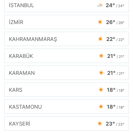
İSTANBUL
24°
/ 24°
İZMİR
26°
/ 26°
KAHRAMANMARAŞ
22°
/ 22°
KARABÜK
21°
/ 21°
KARAMAN
21°
/ 21°
KARS
18°
/ 18°
KASTAMONU
18°
/ 18°
KAYSERİ
23°
/ 23°