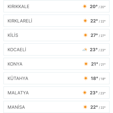
KIRIKKALE
20°
/ 20°
KIRKLARELİ
22°
/ 22°
KİLİS
27°
/ 27°
KOCAELİ
23°
/ 23°
KONYA
21°
/ 21°
KÜTAHYA
18°
/ 18°
MALATYA
23°
/ 23°
MANİSA
22°
/ 22°