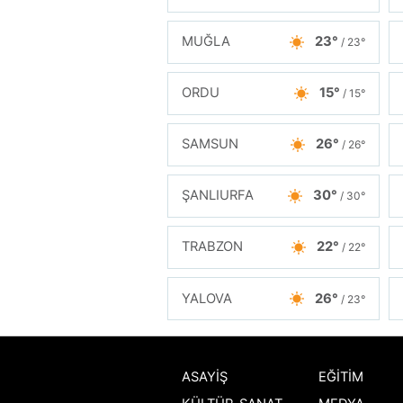
MUĞLA
23°
/ 23°
ORDU
15°
/ 15°
SAMSUN
26°
/ 26°
ŞANLIURFA
30°
/ 30°
TRABZON
22°
/ 22°
YALOVA
26°
/ 23°
ASAYİŞ
EĞİTİM