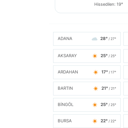
Hissedilen: 19°
ADANA
28°
/ 27°
AKSARAY
25°
/ 25°
ARDAHAN
17°
/ 17°
BARTIN
21°
/ 21°
BİNGÖL
25°
/ 25°
BURSA
22°
/ 22°