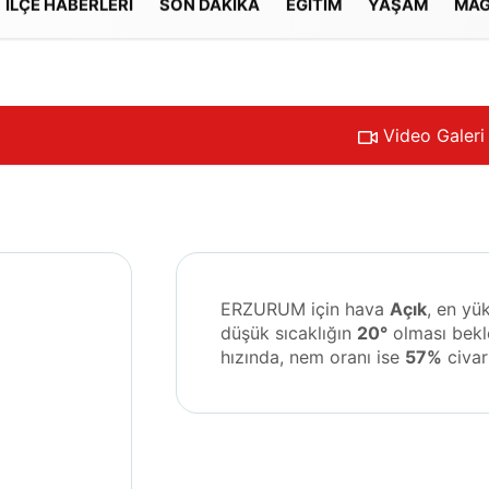
İLÇE HABERLERİ
SON DAKİKA
EĞİTİM
YAŞAM
MAG
Gizlilik İlkeleri
Video Galeri
ERZURUM için hava
Açık
, en yü
düşük sıcaklığın
20°
olması bekl
hızında, nem oranı ise
57%
civar