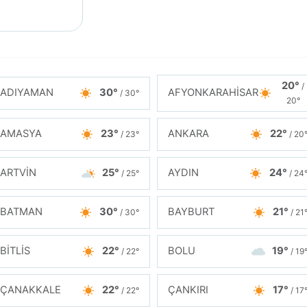
20°
/
ADIYAMAN
30°
AFYONKARAHİSAR
/ 30°
20°
AMASYA
23°
ANKARA
22°
/ 23°
/ 20
ARTVİN
25°
AYDIN
24°
/ 25°
/ 24
BATMAN
30°
BAYBURT
21°
/ 30°
/ 21
BİTLİS
22°
BOLU
19°
/ 22°
/ 19
ÇANAKKALE
22°
ÇANKIRI
17°
/ 22°
/ 17