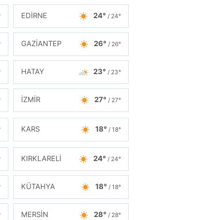
EDİRNE
24°
°
/ 24°
GAZİANTEP
26°
°
/ 26°
HATAY
23°
°
/ 23°
İZMİR
27°
°
/ 27°
KARS
18°
°
/ 18°
KIRKLARELİ
24°
°
/ 24°
KÜTAHYA
18°
°
/ 18°
MERSİN
28°
°
/ 28°