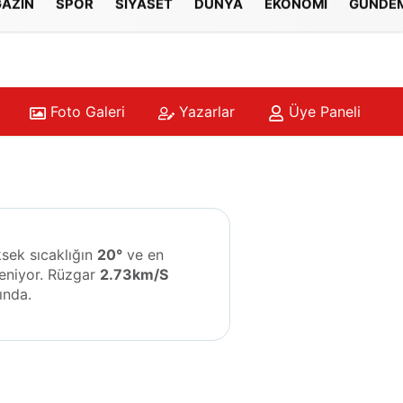
AZİN
SPOR
SİYASET
DÜNYA
EKONOMİ
GÜNDE
Foto Galeri
Yazarlar
Üye Paneli
ksek sıcaklığın
20°
ve en
eniyor. Rüzgar
2.73km/S
ında.