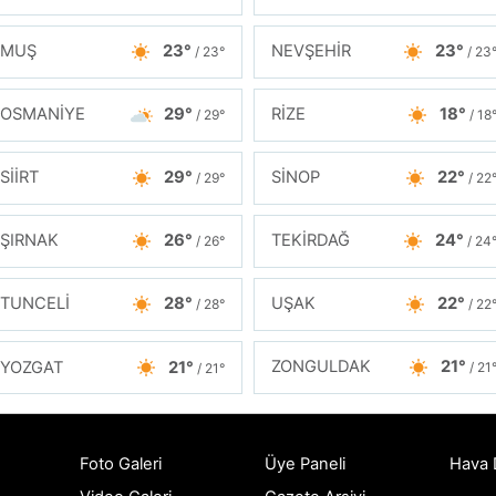
MUŞ
23°
NEVŞEHİR
23°
/ 23°
/ 23
OSMANİYE
29°
RİZE
18°
/ 29°
/ 18
SİİRT
29°
SİNOP
22°
/ 29°
/ 22
ŞIRNAK
26°
TEKİRDAĞ
24°
/ 26°
/ 24
TUNCELİ
28°
UŞAK
22°
/ 28°
/ 22
ZONGULDAK
21°
YOZGAT
21°
/ 21
/ 21°
Foto Galeri
Üye Paneli
Hava