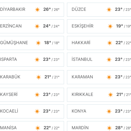
DİYARBAKIR
26°
DÜZCE
23°
/ 26°
/ 23
ERZİNCAN
24°
ESKİŞEHİR
19°
/ 24°
/ 19
GÜMÜŞHANE
18°
HAKKARİ
22°
/ 18°
/ 22
ISPARTA
23°
İSTANBUL
23°
/ 23°
/ 23
KARABÜK
21°
KARAMAN
23°
/ 21°
/ 23
KAYSERİ
23°
KIRIKKALE
21°
/ 23°
/ 21
KOCAELİ
23°
KONYA
23°
/ 23°
/ 23
MANİSA
22°
MARDİN
28°
/ 22°
/ 28