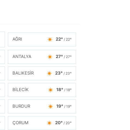
AĞRI
22°
/ 22°
ANTALYA
27°
°
/ 27°
BALIKESİR
23°
°
/ 23°
BİLECİK
18°
°
/ 18°
BURDUR
19°
°
/ 19°
ÇORUM
20°
°
/ 20°