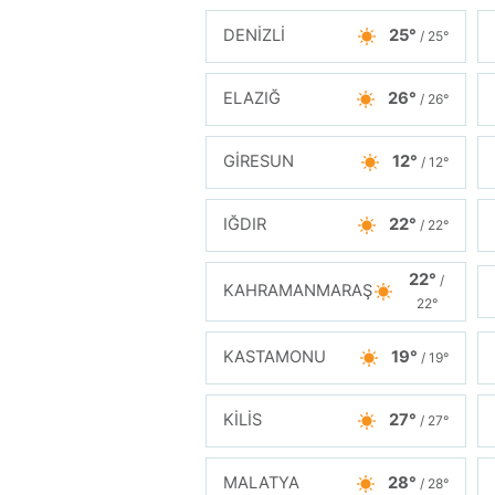
DENİZLİ
25°
/ 25°
ELAZIĞ
26°
/ 26°
GİRESUN
12°
/ 12°
IĞDIR
22°
/ 22°
22°
/
KAHRAMANMARAŞ
22°
KASTAMONU
19°
/ 19°
KİLİS
27°
/ 27°
MALATYA
28°
/ 28°