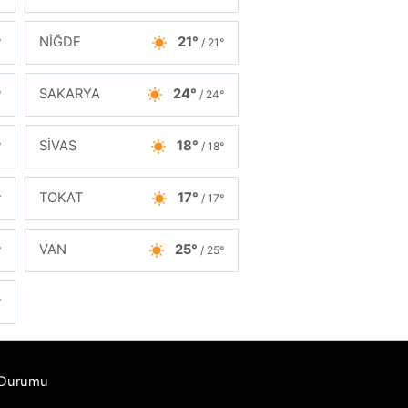
NİĞDE
21°
°
/ 21°
SAKARYA
24°
°
/ 24°
SİVAS
18°
°
/ 18°
TOKAT
17°
°
/ 17°
VAN
25°
°
/ 25°
°
 Durumu