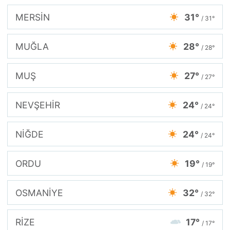
MERSİN
31°
/ 31°
MUĞLA
28°
/ 28°
MUŞ
27°
/ 27°
NEVŞEHİR
24°
/ 24°
NİĞDE
24°
/ 24°
ORDU
19°
/ 19°
OSMANİYE
32°
/ 32°
RİZE
17°
/ 17°