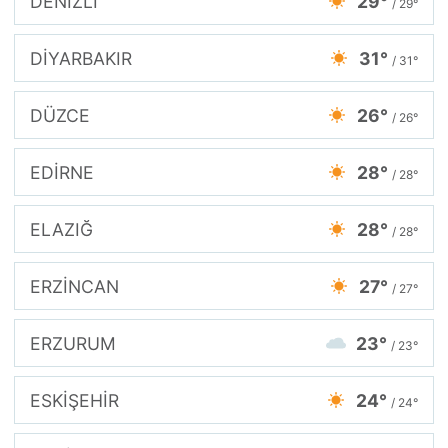
DENİZLİ
29°
/ 29°
DİYARBAKIR
31°
/ 31°
DÜZCE
26°
/ 26°
EDİRNE
28°
/ 28°
ELAZIĞ
28°
/ 28°
ERZİNCAN
27°
/ 27°
ERZURUM
23°
/ 23°
ESKİŞEHİR
24°
/ 24°