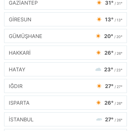
GAZİANTEP
31°
/ 31°
GİRESUN
13°
/ 13°
GÜMÜŞHANE
20°
/ 20°
HAKKARİ
26°
/ 26°
HATAY
23°
/ 23°
IĞDIR
27°
/ 27°
ISPARTA
26°
/ 26°
İSTANBUL
27°
/ 26°