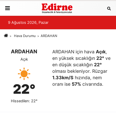
9 Ağustos 2026, Pazar
Hava Durumu
ARDAHAN
ARDAHAN
ARDAHAN için hava
Açık
,
en yüksek sıcaklığın
22°
ve
Açık
en düşük sıcaklığın
22°
olması bekleniyor. Rüzgar
1.33km/S
hızında, nem
22°
oranı ise
57%
civarında.
Hissedilen: 22°