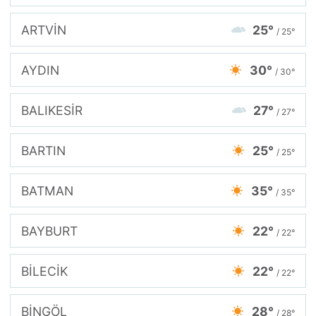
ARTVİN
25°
/ 25°
AYDIN
30°
/ 30°
BALIKESİR
27°
/ 27°
BARTIN
25°
/ 25°
BATMAN
35°
/ 35°
BAYBURT
22°
/ 22°
BİLECİK
22°
/ 22°
BİNGÖL
28°
/ 28°