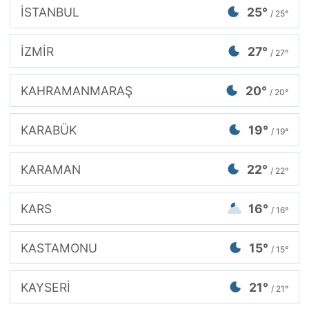
İSTANBUL
25°
/ 25°
İZMİR
27°
/ 27°
KAHRAMANMARAŞ
20°
/ 20°
KARABÜK
19°
/ 19°
KARAMAN
22°
/ 22°
KARS
16°
/ 16°
KASTAMONU
15°
/ 15°
KAYSERİ
21°
/ 21°