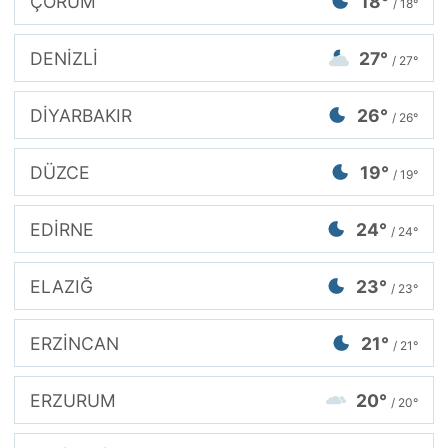
ÇORUM
18°
/ 18°
DENİZLİ
27°
/ 27°
DİYARBAKIR
26°
/ 26°
DÜZCE
19°
/ 19°
EDİRNE
24°
/ 24°
ELAZIĞ
23°
/ 23°
ERZİNCAN
21°
/ 21°
ERZURUM
20°
/ 20°