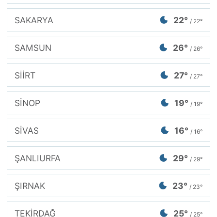
SAKARYA
22°
/ 22°
SAMSUN
26°
/ 26°
SİİRT
27°
/ 27°
SİNOP
19°
/ 19°
SİVAS
16°
/ 16°
ŞANLIURFA
29°
/ 29°
ŞIRNAK
23°
/ 23°
TEKİRDAĞ
25°
/ 25°