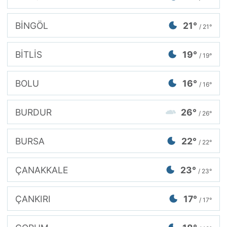
BİNGÖL
21°
/ 21°
BİTLİS
19°
/ 19°
BOLU
16°
/ 16°
BURDUR
26°
/ 26°
BURSA
22°
/ 22°
ÇANAKKALE
23°
/ 23°
ÇANKIRI
17°
/ 17°