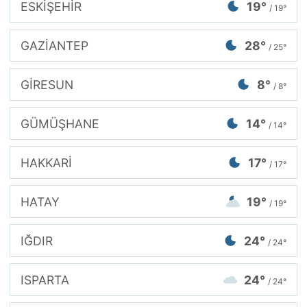
ESKİŞEHİR
19°
/ 19°
GAZİANTEP
28°
/ 25°
GİRESUN
8°
/ 8°
GÜMÜŞHANE
14°
/ 14°
HAKKARİ
17°
/ 17°
HATAY
19°
/ 19°
IĞDIR
24°
/ 24°
ISPARTA
24°
/ 24°