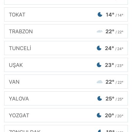
TOKAT
14°
/ 14°
TRABZON
22°
/ 22°
TUNCELİ
24°
/ 24°
UŞAK
23°
/ 23°
VAN
22°
/ 22°
YALOVA
25°
/ 25°
YOZGAT
20°
/ 20°