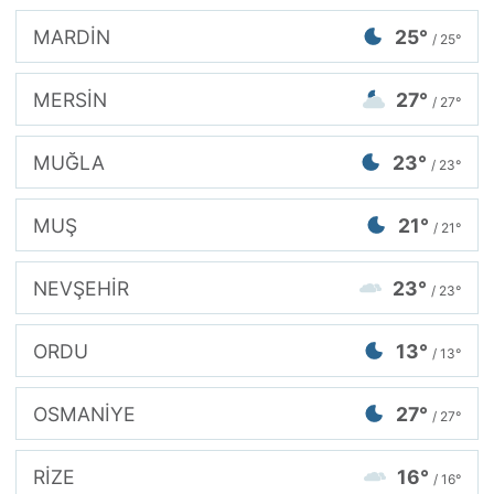
MARDİN
25°
/ 25°
MERSİN
27°
/ 27°
MUĞLA
23°
/ 23°
MUŞ
21°
/ 21°
NEVŞEHİR
23°
/ 23°
ORDU
13°
/ 13°
OSMANİYE
27°
/ 27°
RİZE
16°
/ 16°