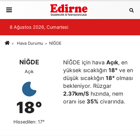
8 Ağustos 2026, Cumartesi
Hava Durumu
NİĞDE
NİĞDE
NİĞDE için hava
Açık
, en
yüksek sıcaklığın
18°
ve en
Açık
düşük sıcaklığın
18°
olması
bekleniyor. Rüzgar
2.37km/S
hızında, nem
18°
oranı ise
35%
civarında.
Hissedilen: 17°