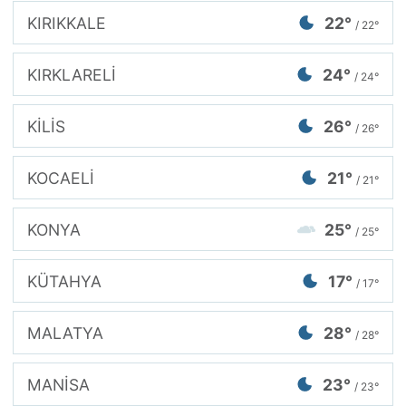
KIRIKKALE
22°
/ 22°
KIRKLARELİ
24°
/ 24°
KİLİS
26°
/ 26°
KOCAELİ
21°
/ 21°
KONYA
25°
/ 25°
KÜTAHYA
17°
/ 17°
MALATYA
28°
/ 28°
MANİSA
23°
/ 23°