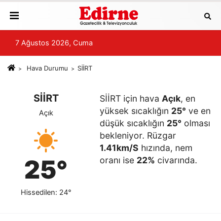
7 Ağustos 2026, Cuma
Hava Durumu
SİİRT
SİİRT
SİİRT için hava
Açık
, en
yüksek sıcaklığın
25°
ve en
Açık
düşük sıcaklığın
25°
olması
bekleniyor. Rüzgar
1.41km/S
hızında, nem
25°
oranı ise
22%
civarında.
Hissedilen: 24°