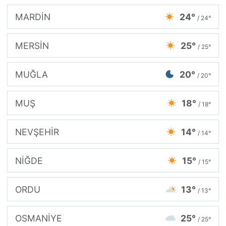
MARDİN
24°
/ 24°
MERSİN
25°
/ 25°
MUĞLA
20°
/ 20°
MUŞ
18°
/ 18°
NEVŞEHİR
14°
/ 14°
NİĞDE
15°
/ 15°
ORDU
13°
/ 13°
OSMANİYE
25°
/ 25°