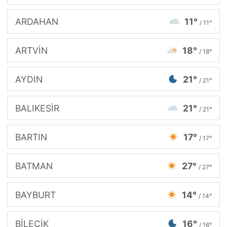
ARDAHAN
11°
/ 11°
ARTVİN
18°
/ 18°
AYDIN
21°
/ 21°
BALIKESİR
21°
/ 21°
BARTIN
17°
/ 17°
BATMAN
27°
/ 27°
BAYBURT
14°
/ 14°
BİLECİK
16°
/ 16°