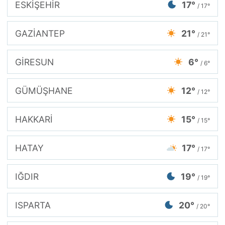
ESKİŞEHİR
17°
/ 17°
GAZİANTEP
21°
/ 21°
GİRESUN
6°
/ 6°
GÜMÜŞHANE
12°
/ 12°
HAKKARİ
15°
/ 15°
HATAY
17°
/ 17°
IĞDIR
19°
/ 19°
ISPARTA
20°
/ 20°