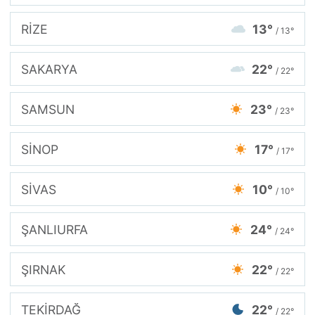
RİZE
13°
/ 13°
SAKARYA
22°
/ 22°
SAMSUN
23°
/ 23°
SİNOP
17°
/ 17°
SİVAS
10°
/ 10°
ŞANLIURFA
24°
/ 24°
ŞIRNAK
22°
/ 22°
TEKİRDAĞ
22°
/ 22°