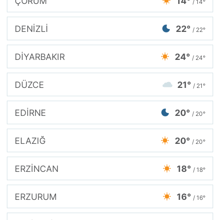
ÇORUM
14°
/ 14°
DENİZLİ
22°
/ 22°
DİYARBAKIR
24°
/ 24°
DÜZCE
21°
/ 21°
EDİRNE
20°
/ 20°
ELAZIĞ
20°
/ 20°
ERZİNCAN
18°
/ 18°
ERZURUM
16°
/ 16°