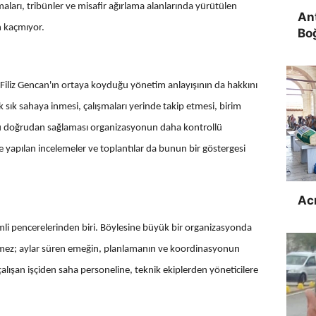
arı, tribünler ve misafir ağırlama alanlarında yürütülen
Ant
en kaçmıyor.
Bo
Filiz Gencan'ın ortaya koyduğu yönetim anlayışının da hakkını
 sık sahaya inmesi, çalışmaları yerinde takip etmesi, birim
nu doğrudan sağlaması organizasyonun daha kontrollü
e yapılan incelemeler ve toplantılar da bunun bir göstergesi
Ac
mli pencerelerinden biri. Böylesine büyük bir organizasyonda
çülmez; aylar süren emeğin, planlamanın ve koordinasyonun
lışan işçiden saha personeline, teknik ekiplerden yöneticilere