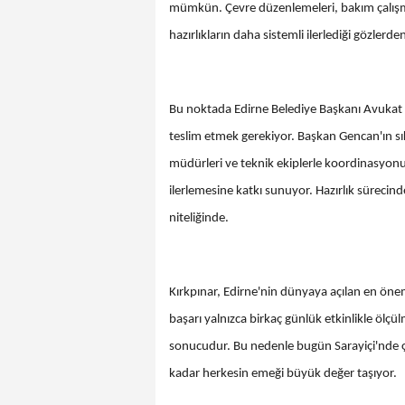
mümkün. Çevre düzenlemeleri, bakım çalışmal
hazırlıkların daha sistemli ilerlediği gözlerd
Bu noktada Edirne Belediye Başkanı Avukat 
teslim etmek gerekiyor. Başkan Gencan'ın sık
müdürleri ve teknik ekiplerle koordinasyo
ilerlemesine katkı sunuyor. Hazırlık sürecind
niteliğinde.
Kırkpınar, Edirne'nin dünyaya açılan en öne
başarı yalnızca birkaç günlük etkinlikle öl
sonucudur. Bu nedenle bugün Sarayiçi'nde ça
kadar herkesin emeği büyük değer taşıyor.