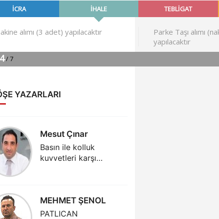
ÖŞE YAZARLARI
Mesut Çınar
DR.NİL
ÖZÖND
Basın ile kolluk
kuvvetleri karşı
AKUPUN
karşıya getirilmemeli
HİPERT
TEDAVİS
PSİKOL
MEHMET ŞENOL
ÜREK
PATLICAN