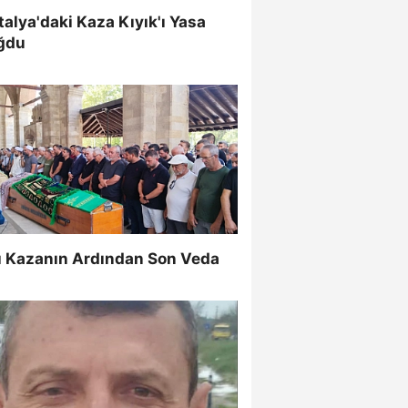
alya'daki Kaza Kıyık'ı Yasa
ğdu
ı Kazanın Ardından Son Veda