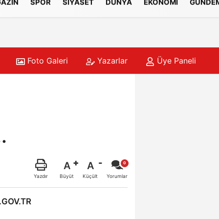
AZİN
SPOR
SİYASET
DÜNYA
EKONOMİ
GÜNDE
Foto Galeri
Yazarlar
Üye Paneli
i Çalışıyor
16:12
Kuşun 
.
A
A
Büyüt
Küçült
Yazdır
Yorumlar
.GOV.TR