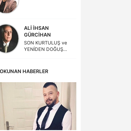
ÖZEL Ö
GÜÇLÜ
ALİ İHSAN
MERT 
GÜRCİHAN
D'HONT
SON KURTULUŞ ve
YENİDEN DOĞUŞ…
 OKUNAN HABERLER