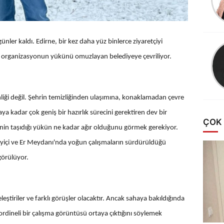
ŞİFRELERİNİZE
DİKKAT
HESAPLARINIZ
ÇALINABİLİR!
 günler kaldı. Edirne, bir kez daha yüz binlerce ziyaretçiyi
ak organizasyonun yükünü omuzlayan belediyeye çevriliyor.
nliği değil. Şehrin temizliğinden ulaşımına, konaklamadan çevre
a kadar çok geniş bir hazırlık sürecini gerektiren dev bir
ÇOK
nin taşıdığı yükün ne kadar ağır olduğunu görmek gerekiyor.
rayiçi ve Er Meydanı'nda yoğun çalışmaların sürdürüldüğü
örülüyor.
 eleştiriler ve farklı görüşler olacaktır. Ancak sahaya bakıldığında
ordineli bir çalışma görüntüsü ortaya çıktığını söylemek