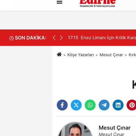
Künye
İletişim
Çerez Politikası
SON DAKİKA:
17:15
Enez Limanı İçin Kritik Ka
Köşe Yazarları
Mesut Çınar
Kırk
Mesut Çınar
Mesut Çınar