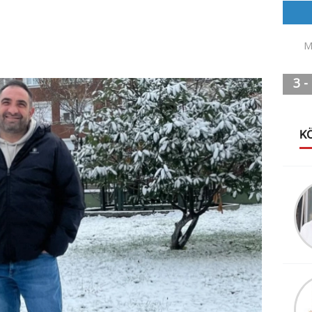
K
YEŞİM DRAMALI
İYİ PARTİLİ
TÜTÜNCÜ İL
BAŞKANI MI?
MİLLETVEKİLİ ADAY
ADAYIMI?
M.Bahadır Zeytin
İNTERNET