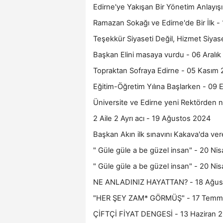
Edirne'ye Yakışan Bir Yönetim Anlayış
Ramazan Sokağı ve Edirne'de Bir İlk -
Teşekkür Siyaseti Değil, Hizmet Siyas
Başkan Elini masaya vurdu - 06 Aralı
Topraktan Sofraya Edirne - 05 Kasım
Eğitim-Öğretim Yılına Başlarken - 09 
Üniversite ve Edirne yeni Rektörden 
2 Aile 2 Ayrı acı - 19 Ağustos 2024
Başkan Akın ilk sınavını Kakava'da ve
" Güle güle a be güzel insan" - 20 Ni
" Güle güle a be güzel insan" - 20 Ni
NE ANLADINIZ HAYATTAN? - 18 Ağus
"HER ŞEY ZAM* GÖRMÜŞ" - 17 Temm
ÇİFTÇİ FİYAT DENGESİ - 13 Haziran 