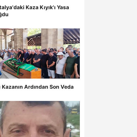
alya'daki Kaza Kıyık'ı Yasa
ğdu
ı Kazanın Ardından Son Veda