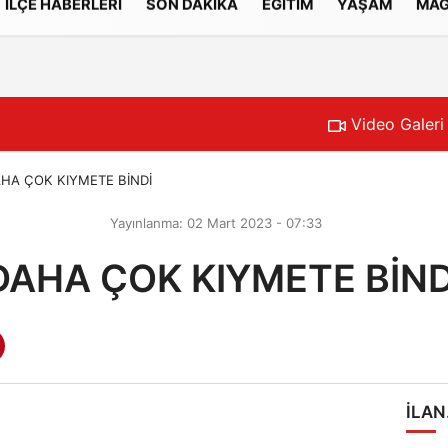
İLÇE HABERLERİ
SON DAKİKA
EĞİTİM
YAŞAM
MAG
Gizlilik İlkeleri
Video Galeri
HA ÇOK KIYMETE BİNDİ
Yayınlanma: 02 Mart 2023 - 07:33
DAHA ÇOK KIYMETE BİND
ILAN