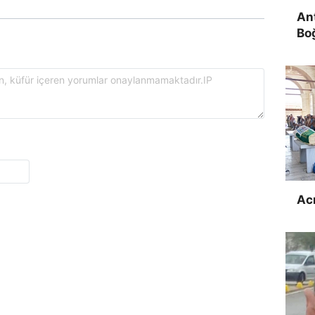
Ant
Bo
Ac