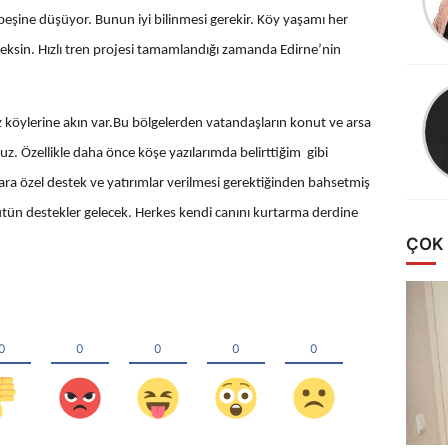
ŞİFRELERİNİZE
şine düşüyor. Bunun iyi bilinmesi gerekir. Köy yaşamı her
DİKKAT
eksin. Hızlı tren projesi tamamlandığı zamanda Edirne’nin
HESAPLARINIZ
ÇALINABİLİR!
z köylerine akın var.Bu bölgelerden vatandaşların konut ve arsa
uz. Özellikle daha önce köşe yazılarımda belirttiğim gibi
ara özel destek ve yatırımlar verilmesi gerektiğinden bahsetmiş
ütün destekler gelecek. Herkes kendi canını kurtarma derdine
ÇOK