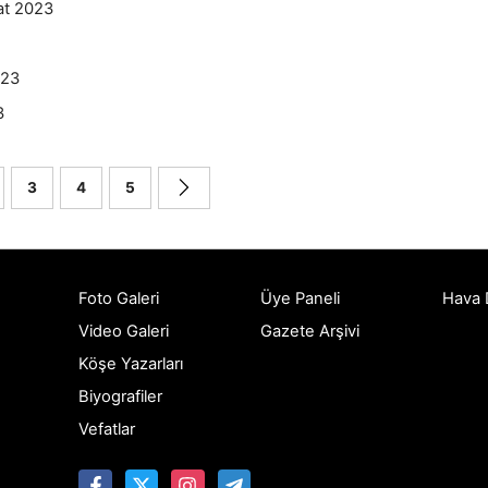
at 2023
023
3
3
4
5
Foto Galeri
Üye Paneli
Hava
Video Galeri
Gazete Arşivi
Köşe Yazarları
Biyografiler
Vefatlar