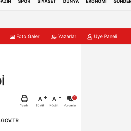
AZİN
SPOR
SİYASET
DÜNYA
EKONOMİ
GÜNDE
Foto Galeri
Yazarlar
Üye Paneli
İ
A
A
Büyüt
Küçült
Yazdır
Yorumlar
.GOV.TR