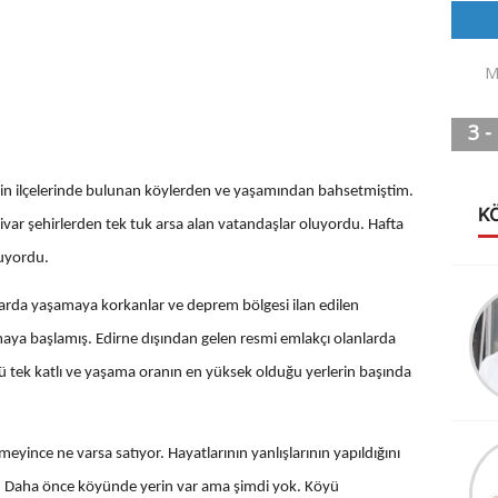
nin ilçelerinde bulunan köylerden ve yaşamından bahsetmiştim.
K
ar şehirlerden tek tuk arsa alan vatandaşlar oluyordu. Hafta
luyordu.
YEŞİM DRAMALI
arda yaşamaya korkanlar ve deprem bölgesi ilan edilen
İYİ PARTİLİ
tmaya başlamış. Edirne dışından gelen resmi emlakçı olanlarda
TÜTÜNCÜ İL
 tek katlı ve yaşama oranın en yüksek olduğu yerlerin başında
BAŞKANI MI?
MİLLETVEKİLİ ADAY
ADAYIMI?
M.Bahadır Zeytin
eyince ne varsa satıyor. Hayatlarının yanlışlarının yapıldığını
İNTERNET
. Daha önce köyünde yerin var ama şimdi yok. Köyü