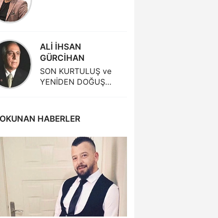
ÖZEL Ö
GÜÇLÜ
ALİ İHSAN
MERT 
GÜRCİHAN
D'HONT
SON KURTULUŞ ve
YENİDEN DOĞUŞ…
 OKUNAN HABERLER