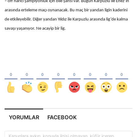
– off harici şampiyonluk için bile şansı var. Bugün Karpuzlu ile Enez’in
arasında erteleme maçı oynanacak. Bu maç bir yandan ligin kaderini
de etkileyebilir. Diğer yandan Yıldız ile Karpuzlu arasında lig’de kalma
savaşı yaşanıyor. Ne acayip bir lig.
YORUMLAR
FACEBOOK