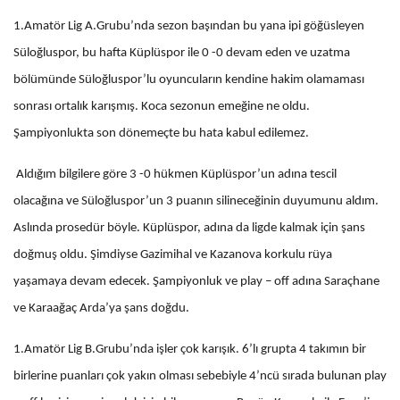
1.Amatör Lig A.Grubu’nda sezon başından bu yana ipi göğüsleyen
Süloğluspor, bu hafta Küplüspor ile 0 -0 devam eden ve uzatma
bölümünde Süloğluspor’lu oyuncuların kendine hakim olamaması
sonrası ortalık karışmış. Koca sezonun emeğine ne oldu.
Şampiyonlukta son dönemeçte bu hata kabul edilemez.
Aldığım bilgilere göre 3 -0 hükmen Küplüspor’un adına tescil
olacağına ve Süloğluspor’un 3 puanın silineceğinin duyumunu aldım.
Aslında prosedür böyle. Küplüspor, adına da ligde kalmak için şans
doğmuş oldu. Şimdiyse Gazimihal ve Kazanova korkulu rüya
yaşamaya devam edecek. Şampiyonluk ve play – off adına Saraçhane
ve Karaağaç Arda’ya şans doğdu.
1.Amatör Lig B.Grubu’nda işler çok karışık. 6’lı grupta 4 takımın bir
birlerine puanları çok yakın olması sebebiyle 4’ncü sırada bulunan play