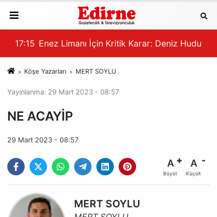
17:15
Enez Limanı İçin Kritik Karar: Deniz Hudut Ka
16:
Köşe Yazarları
MERT SOYLU
Yayınlanma: 29 Mart 2023 - 08:57
NE ACAYİP
29 Mart 2023 - 08:57
A
A
Büyüt
Küçült
MERT SOYLU
MERT SOYLU