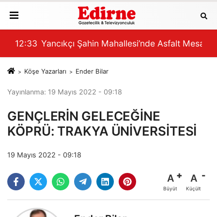
EÇ OLABİLİR”
Mesaisi
12:09
Erkenci Üzümde Hasat Bereketi
12:
Köşe Yazarları
Ender Bilar
Yayınlanma: 19 Mayıs 2022 - 09:18
GENÇLERİN GELECEĞİNE
KÖPRÜ: TRAKYA ÜNİVERSİTESİ
19 Mayıs 2022 - 09:18
A
A
Büyüt
Küçült